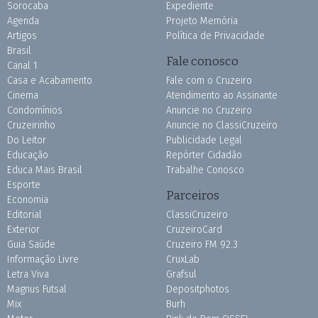
Sorocaba
Expediente
Agenda
Projeto Memória
Artigos
Política de Privacidade
Brasil
Fale conosco
Canal 1
Casa e Acabamento
Fale com o Cruzeiro
Cinema
Atendimento ao Assinante
Condomínios
Anuncie no Cruzeiro
Cruzeirinho
Anuncie no ClassiCruzeiro
Do Leitor
Publicidade Legal
Educação
Repórter Cidadão
Educa Mais Brasil
Trabalhe Conosco
Esporte
Parceiros
Economia
Editorial
ClassiCruzeiro
Exterior
CruzeiroCard
Guia Saúde
Cruzeiro FM 92.3
Informação Livre
CruxLab
Letra Viva
Grafsul
Magnus Futsal
Depositphotos
Mix
Burh