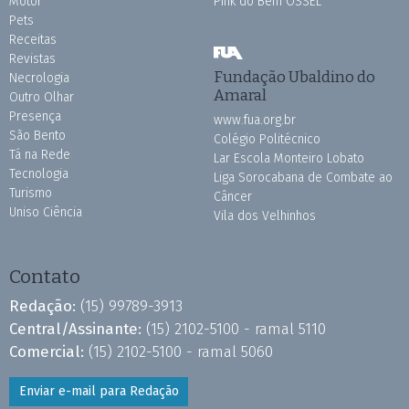
Motor
Pink do Bem OSSEL
Pets
Receitas
Revistas
Fundação Ubaldino do
Necrologia
Amaral
Outro Olhar
Presença
www.fua.org.br
São Bento
Colégio Politécnico
Tá na Rede
Lar Escola Monteiro Lobato
Tecnologia
Liga Sorocabana de Combate ao
Turismo
Câncer
Uniso Ciência
Vila dos Velhinhos
Contato
Redação:
(15) 99789-3913
Central/Assinante:
(15) 2102-5100 - ramal 5110
Comercial:
(15) 2102-5100 - ramal 5060
Enviar e-mail para Redação