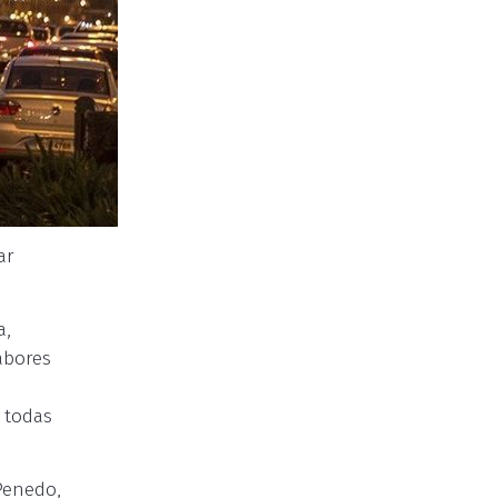
ar
a,
abores
e todas
Penedo,