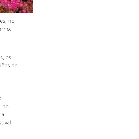
ves, no
erno.
s, os
giões do
s
, no
 a
tival
s