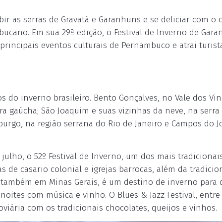
ir as serras de Gravatá e Garanhuns e se deliciar com o 
bucano. Em sua 29ª edição, o Festival de Inverno de Gara
rincipais eventos culturais de Pernambuco e atrai turist
os do inverno brasileiro. Bento Gonçalves, no Vale dos Vi
a gaúcha; São Joaquim e suas vizinhas da neve, na serra
riburgo, na região serrana do Rio de Janeiro e Campos do J
4 julho, o 52º Festival de Inverno, um dos mais tradicionai
 de casario colonial e igrejas barrocas, além da tradicio
s, também em Minas Gerais, é um destino de inverno para
oites com música e vinho. O Blues & Jazz Festival, entre
oviária com os tradicionais chocolates, queijos e vinhos.