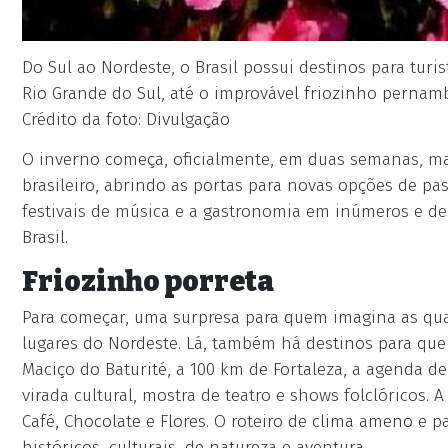
Do Sul ao Nordeste, o Brasil possui destinos para turi
Rio Grande do Sul, até o improvável friozinho pernam
Crédito da foto: Divulgação
O inverno começa, oficialmente, em duas semanas, mas
brasileiro, abrindo as portas para novas opções de pass
festivais de música e a gastronomia em inúmeros e des
Brasil.
Friozinho porreta
Para começar, uma surpresa para quem imagina as qua
lugares do Nordeste. Lá, também há destinos para que
Maciço do Baturité, a 100 km de Fortaleza, a agenda 
virada cultural, mostra de teatro e shows folclóricos. 
Café, Chocolate e Flores. O roteiro de clima ameno e 
históricos, culturais, de natureza e aventura.