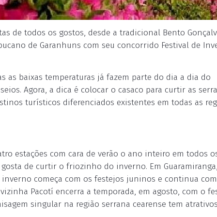
stas de todos os gostos, desde a tradicional Bento Gonçal
bucano de Garanhuns com seu concorrido Festival de Inv
 as baixas temperaturas já fazem parte do dia a dia do
eios. Agora, a dica é colocar o casaco para curtir as serra
tinos turísticos diferenciados existentes em todas as re
tro estações com cara de verão o ano inteiro em todos o
 gosta de curtir o friozinho do inverno. Em Guaramiranga
de inverno começa com os festejos juninos e continua com
A vizinha Pacotí encerra a temporada, em agosto, com o fes
paisagem singular na região serrana cearense tem atrativo