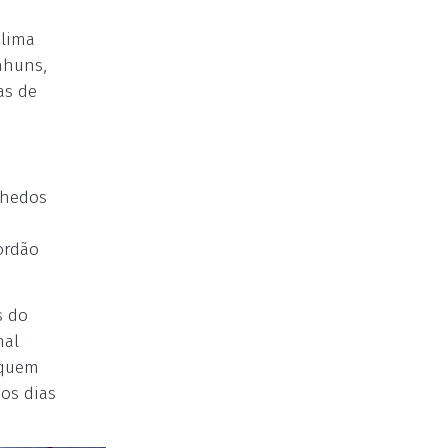
clima
nhuns,
as de
nhedos
ordão
s do
nal
 quem
 os dias