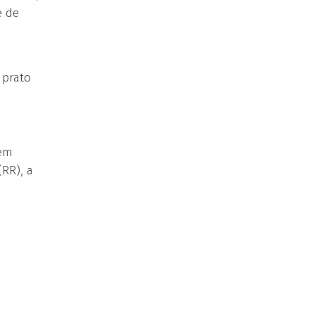
e de
 prato
 em
RR), a