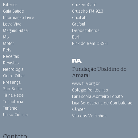
Exterior
CruzeiroCard
Guia Saúde
Cruzeiro FM 92.3
Informação Livre
CruxLab
Letra Viva
Grafsul
Magnus Futsal
Depositphotos
Mix
Burh
Motor
Pink do Bem OSSEL
Pets
Receitas
Revistas
Fundação Ubaldino do
Necrologia
Amaral
Outro Olhar
Presença
www.fua.org.br
São Bento
Colégio Politécnico
Tá na Rede
Lar Escola Monteiro Lobato
Tecnologia
Liga Sorocabana de Combate ao
Turismo
Câncer
Uniso Ciência
Vila dos Velhinhos
Contato