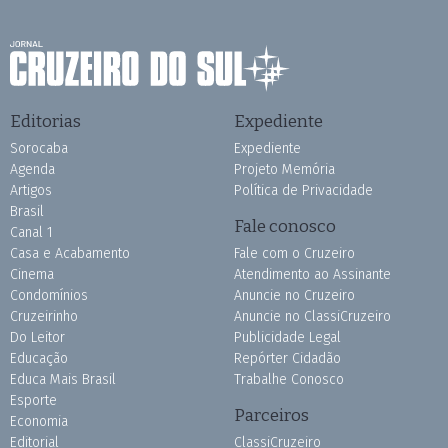
Editorias
Expediente
Sorocaba
Expediente
Agenda
Projeto Memória
Artigos
Política de Privacidade
Brasil
Fale conosco
Canal 1
Casa e Acabamento
Fale com o Cruzeiro
Cinema
Atendimento ao Assinante
Condomínios
Anuncie no Cruzeiro
Cruzeirinho
Anuncie no ClassiCruzeiro
Do Leitor
Publicidade Legal
Educação
Repórter Cidadão
Educa Mais Brasil
Trabalhe Conosco
Esporte
Parceiros
Economia
Editorial
ClassiCruzeiro