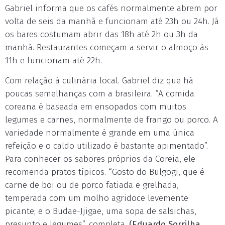
Gabriel informa que os cafés normalmente abrem por
volta de seis da manhã e funcionam até 23h ou 24h. Já
os bares costumam abrir das 18h até 2h ou 3h da
manhã. Restaurantes começam a servir o almoço às
11h e funcionam até 22h.
Com relação à culinária local. Gabriel diz que há
poucas semelhanças com a brasileira. “A comida
coreana é baseada em ensopados com muitos
legumes e carnes, normalmente de frango ou porco. A
variedade normalmente é grande em uma única
refeição e o caldo utilizado é bastante apimentado”.
Para conhecer os sabores próprios da Coreia, ele
recomenda pratos típicos. “Gosto do Bulgogi, que é
carne de boi ou de porco fatiada e grelhada,
temperada com um molho agridoce levemente
picante; e o Budae-Jjigae, uma sopa de salsichas,
presunto e legumes”, completa.
(Eduardo Sorrilha,