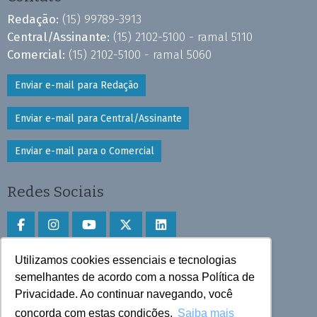
Redação:
(15) 99789-3913
Central/Assinante:
(15) 2102-5100 - ramal 5110
Comercial:
(15) 2102-5100 - ramal 5060
Enviar e-mail para Redação
Enviar e-mail para Central/Assinante
Enviar e-mail para o Comercial
Redes Sociais
Utilizamos cookies essenciais e tecnologias
Faça download do aplicativo
semelhantes de acordo com a nossa Política de
Privacidade. Ao continuar navegando, você
Play Store e App Store
concorda com estas condições.
Saiba mais