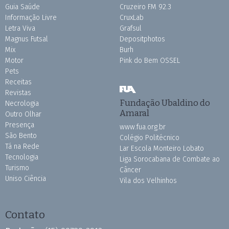
Guia Saúde
Cruzeiro FM 92.3
Informação Livre
CruxLab
Letra Viva
Grafsul
Magnus Futsal
Depositphotos
Mix
Burh
Motor
Pink do Bem OSSEL
Pets
Receitas
Revistas
Fundação Ubaldino do
Necrologia
Amaral
Outro Olhar
Presença
www.fua.org.br
São Bento
Colégio Politécnico
Tá na Rede
Lar Escola Monteiro Lobato
Tecnologia
Liga Sorocabana de Combate ao
Turismo
Câncer
Uniso Ciência
Vila dos Velhinhos
Contato