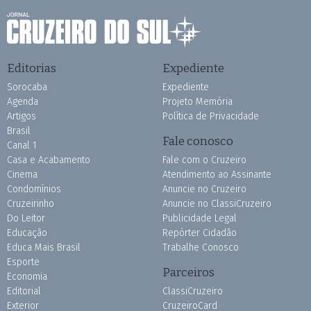
Editorias
Expediente
Sorocaba
Expediente
Agenda
Projeto Memória
Artigos
Política de Privacidade
Brasil
Fale conosco
Canal 1
Casa e Acabamento
Fale com o Cruzeiro
Cinema
Atendimento ao Assinante
Condomínios
Anuncie no Cruzeiro
Cruzeirinho
Anuncie no ClassiCruzeiro
Do Leitor
Publicidade Legal
Educação
Repórter Cidadão
Educa Mais Brasil
Trabalhe Conosco
Esporte
Parceiros
Economia
Editorial
ClassiCruzeiro
Exterior
CruzeiroCard