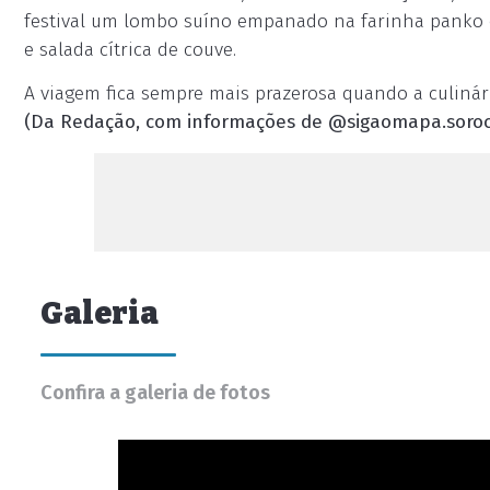
festival um lombo suíno empanado na farinha panko e
e salada cítrica de couve.
A viagem fica sempre mais prazerosa quando a culinár
(Da Redação, com informações de @sigaomapa.soro
Galeria
Confira a galeria de fotos