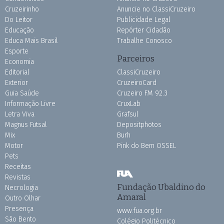
Cruzeirinho
Anuncie no ClassiCruzeiro
Do Leitor
Publicidade Legal
Educação
Repórter Cidadão
Educa Mais Brasil
Trabalhe Conosco
Esporte
Parceiros
Economia
Editorial
ClassiCruzeiro
Exterior
CruzeiroCard
Guia Saúde
Cruzeiro FM 92.3
Informação Livre
CruxLab
Letra Viva
Grafsul
Magnus Futsal
Depositphotos
Mix
Burh
Motor
Pink do Bem OSSEL
Pets
Receitas
Revistas
Fundação Ubaldino do
Necrologia
Amaral
Outro Olhar
Presença
www.fua.org.br
São Bento
Colégio Politécnico