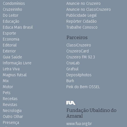
Condomínios
Anuncie no Cruzeiro
Cruzeirinho
Anuncie no ClassiCruzeiro
Do Leitor
Publicidade Legal
Educação
Repórter Cidadão
Educa Mais Brasil
Trabalhe Conosco
Esporte
Parceiros
Economia
Editorial
ClassiCruzeiro
Exterior
CruzeiroCard
Guia Saúde
Cruzeiro FM 92.3
Informação Livre
CruxLab
Letra Viva
Grafsul
Magnus Futsal
Depositphotos
Mix
Burh
Motor
Pink do Bem OSSEL
Pets
Receitas
Revistas
Fundação Ubaldino do
Necrologia
Amaral
Outro Olhar
Presença
www.fua.org.br