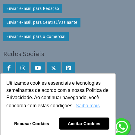
Enviar e-mail para Redação
Enviar e-mail para Central/Assinante
Enviar e-mail para o Comercial
Redes Sociais
Utilizamos cookies essenciais e tecnologias
Faça download do aplicativo
semelhantes de acordo com a nossa Política de
Privacidade. Ao continuar navegando, você
Play Store e App Store
concorda com estas condições.
Saiba mais
Todos os direitos reservados © 2025 Cruzeiro do Sul
Recusar Cookies
Aceitar Cookies