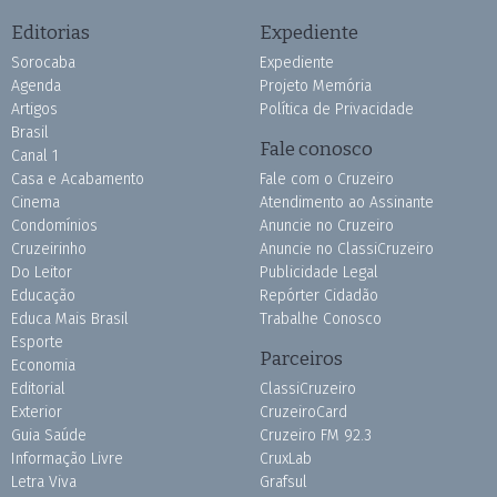
Editorias
Expediente
Sorocaba
Expediente
Agenda
Projeto Memória
Artigos
Política de Privacidade
Brasil
Fale conosco
Canal 1
Casa e Acabamento
Fale com o Cruzeiro
Cinema
Atendimento ao Assinante
Condomínios
Anuncie no Cruzeiro
Cruzeirinho
Anuncie no ClassiCruzeiro
Do Leitor
Publicidade Legal
Educação
Repórter Cidadão
Educa Mais Brasil
Trabalhe Conosco
Esporte
Parceiros
Economia
Editorial
ClassiCruzeiro
Exterior
CruzeiroCard
Guia Saúde
Cruzeiro FM 92.3
Informação Livre
CruxLab
Letra Viva
Grafsul