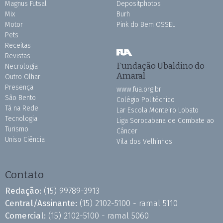
Magnus Futsal
Depositphotos
Mix
Burh
Motor
Pink do Bem OSSEL
Pets
Receitas
Revistas
Fundação Ubaldino do
Necrologia
Amaral
Outro Olhar
Presença
www.fua.org.br
São Bento
Colégio Politécnico
Tá na Rede
Lar Escola Monteiro Lobato
Tecnologia
Liga Sorocabana de Combate ao
Turismo
Câncer
Uniso Ciência
Vila dos Velhinhos
Contato
Redação:
(15) 99789-3913
Central/Assinante:
(15) 2102-5100 - ramal 5110
Comercial:
(15) 2102-5100 - ramal 5060