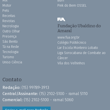
Mix
Burh
Motor
Pink do Bem OSSEL
Pets
Receitas
Revistas
Fundação Ubaldino do
Necrologia
Amaral
Outro Olhar
Presença
www.fua.org.br
São Bento
Colégio Politécnico
Tá na Rede
Lar Escola Monteiro Lobato
Tecnologia
Liga Sorocabana de Combate ao
Turismo
Câncer
Uniso Ciência
Vila dos Velhinhos
Contato
Redação:
(15) 99789-3913
Central/Assinante:
(15) 2102-5100 - ramal 5110
Comercial:
(15) 2102-5100 - ramal 5060