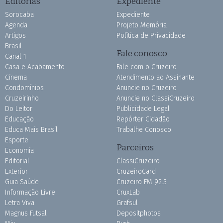
Editorias
Expediente
Sorocaba
Expediente
Agenda
Projeto Memória
Artigos
Política de Privacidade
Brasil
Fale conosco
Canal 1
Casa e Acabamento
Fale com o Cruzeiro
Cinema
Atendimento ao Assinante
Condomínios
Anuncie no Cruzeiro
Cruzeirinho
Anuncie no ClassiCruzeiro
Do Leitor
Publicidade Legal
Educação
Repórter Cidadão
Educa Mais Brasil
Trabalhe Conosco
Esporte
Parceiros
Economia
Editorial
ClassiCruzeiro
Exterior
CruzeiroCard
Guia Saúde
Cruzeiro FM 92.3
Informação Livre
CruxLab
Letra Viva
Grafsul
Magnus Futsal
Depositphotos