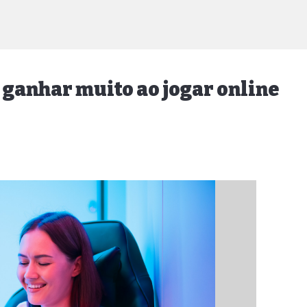
ganhar muito ao jogar online