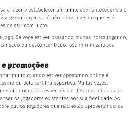
isa a fazer é estabelecer um limite com antecedência e
ará a garantir que você não perca mais do que está
s de sair com lucro.
 jogo. Se você estiver passando muitas horas jogando,
 cansado ou desconcentrado. Isso minimizará sua
s e promoções
nhar muito quando estiver apostando online é
sino ou pela cartilha esportiva. Muitas vezes,
bônus ou promoções especiais em determinados jogos
ensar os jogadores existentes por sua fidelidade. Ao
obre outros jogadores que não estão aproveitando-as -