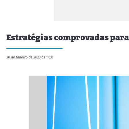
Estratégias comprovadas para 
30 de Janeiro de 2023 às 17:31