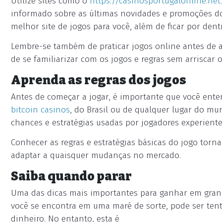
Utilize sites como o
https://casinosportugalonline.net
informado sobre as últimas novidades e promoções dos
melhor site de jogos para você, além de ficar por den
Lembre-se também de praticar jogos online antes de a
de se familiarizar com os jogos e regras sem arriscar 
Aprenda as regras dos jogos
Antes de começar a jogar, é importante que você ente
bitcoin casinos
, do Brasil ou de qualquer lugar do mu
chances e estratégias usadas por jogadores experiente
Conhecer as regras e estratégias básicas do jogo torna
adaptar a quaisquer mudanças no mercado.
Saiba quando parar
Uma das dicas mais importantes para ganhar em grand
você se encontra em uma maré de sorte, pode ser ten
dinheiro. No entanto, esta é