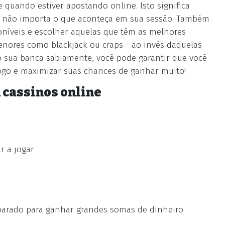
quando estiver apostando online. Isto significa
s, não importa o que aconteça em sua sessão. Também
poníveis e escolher aquelas que têm as melhores
ores como blackjack ou craps - ao invés daquelas
o sua banca sabiamente, você pode garantir que você
jogo e maximizar suas chances de ganhar muito!
 cassinos online
r a jogar
eparado para ganhar grandes somas de dinheiro