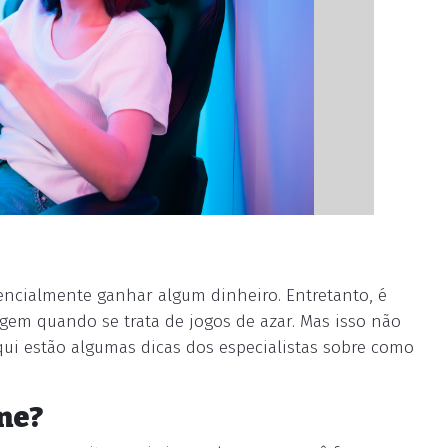
tencialmente ganhar algum dinheiro. Entretanto, é
em quando se trata de jogos de azar. Mas isso não
qui estão algumas dicas dos especialistas sobre como
ine?