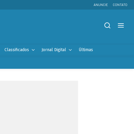
ANUNCIE
CONTATO
Classificados
Jornal Digital
Últimas