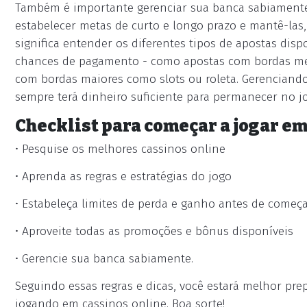
Também é importante gerenciar sua banca sabiamente 
estabelecer metas de curto e longo prazo e mantê-la
significa entender os diferentes tipos de apostas dis
chances de pagamento - como apostas com bordas men
com bordas maiores como slots ou roleta. Gerenciand
sempre terá dinheiro suficiente para permanecer no 
Checklist para começar a jogar em
• Pesquise os melhores cassinos online
• Aprenda as regras e estratégias do jogo
• Estabeleça limites de perda e ganho antes de começa
• Aproveite todas as promoções e bônus disponíveis
• Gerencie sua banca sabiamente.
Seguindo essas regras e dicas, você estará melhor pr
jogando em cassinos online. Boa sorte!