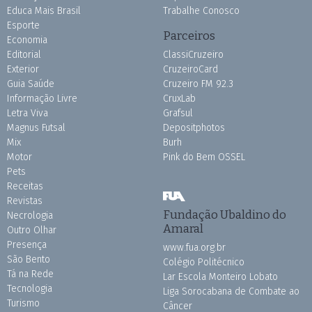
Educa Mais Brasil
Trabalhe Conosco
Esporte
Parceiros
Economia
Editorial
ClassiCruzeiro
Exterior
CruzeiroCard
Guia Saúde
Cruzeiro FM 92.3
Informação Livre
CruxLab
Letra Viva
Grafsul
Magnus Futsal
Depositphotos
Mix
Burh
Motor
Pink do Bem OSSEL
Pets
Receitas
Revistas
Fundação Ubaldino do
Necrologia
Amaral
Outro Olhar
Presença
www.fua.org.br
São Bento
Colégio Politécnico
Tá na Rede
Lar Escola Monteiro Lobato
Tecnologia
Liga Sorocabana de Combate ao
Turismo
Câncer