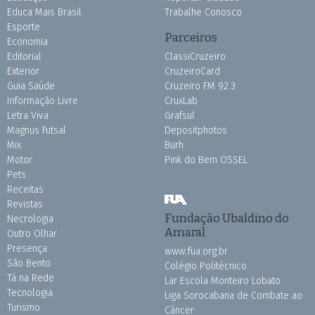
Educa Mais Brasil
Trabalhe Conosco
Esporte
Parceiros
Economia
Editorial
ClassiCruzeiro
Exterior
CruzeiroCard
Guia Saúde
Cruzeiro FM 92.3
Informação Livre
CruxLab
Letra Viva
Grafsul
Magnus Futsal
Depositphotos
Mix
Burh
Motor
Pink do Bem OSSEL
Pets
Receitas
Revistas
Fundação Ubaldino do
Necrologia
Amaral
Outro Olhar
Presença
www.fua.org.br
São Bento
Colégio Politécnico
Tá na Rede
Lar Escola Monteiro Lobato
Tecnologia
Liga Sorocabana de Combate ao
Turismo
Câncer