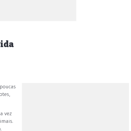
vida
 poucas
otes,
a vez
imais.
.