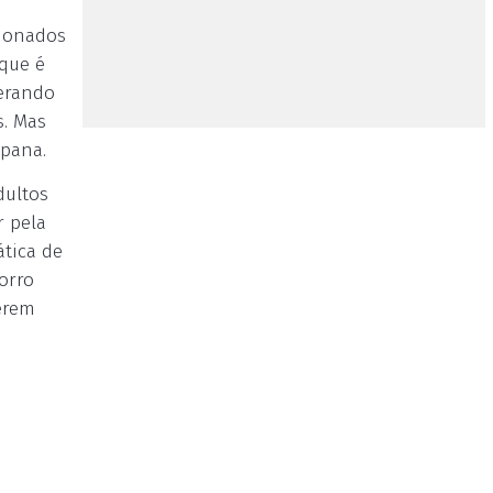
ndonados
que é
perando
s. Mas
mpana.
dultos
r pela
ática de
orro
erem