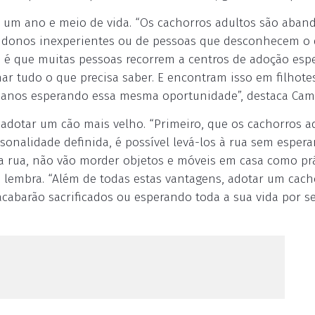
 um ano e meio de vida. “Os cachorros adultos são aba
e donos inexperientes ou de pessoas que desconhecem o 
ade é que muitas pessoas recorrem a centros de adoção es
r tudo o que precisa saber. E encontram isso em filhote
 7 anos esperando essa mesma oportunidade”, destaca Ca
 adotar um cão mais velho. “Primeiro, que os cachorros a
nalidade definida, é possível levá-los à rua sem espera
na rua, não vão morder objetos e móveis em casa como pr
lembra. “Além de todas estas vantagens, adotar um cach
acabarão sacrificados ou esperando toda a sua vida por s