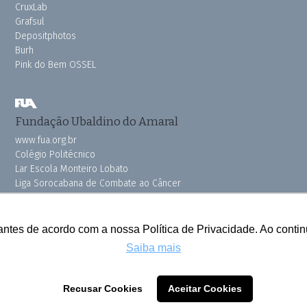
CruxLab
Grafsul
Depositphotos
Burh
Pink do Bem OSSEL
Fundação Ubaldino do Amaral
www.fua.org.br
Colégio Politécnico
Lar Escola Monteiro Lobato
Liga Sorocabana de Combate ao Câncer
Vila dos Velhinhos
antes de acordo com a nossa Política de Privacidade. Ao cont
Saiba mais
Todos os direitos reservados © 2025 Cruzeiro do Sul
Recusar Cookies
Aceitar Cookies