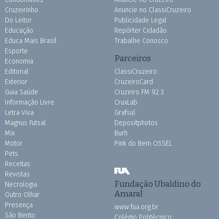
Cruzeirinho
Anuncie no ClassiCruzeiro
Do Leitor
Publicidade Legal
Educação
Repórter Cidadão
Educa Mais Brasil
Trabalhe Conosco
Esporte
Parceiros
Economia
Editorial
ClassiCruzeiro
Exterior
CruzeiroCard
Guia Saúde
Cruzeiro FM 92.3
Informação Livre
CruxLab
Letra Viva
Grafsul
Magnus Futsal
Depositphotos
Mix
Burh
Motor
Pink do Bem OSSEL
Pets
Receitas
Revistas
Fundação Ubaldino do
Necrologia
Amaral
Outro Olhar
Presença
www.fua.org.br
São Bento
Colégio Politécnico