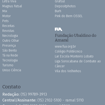
Letra Viva
Grafsul
Magnus Futsal
Depositphotos
Mix
Burh
Motor
Pink do Bem OSSEL
Pets
Receitas
Revistas
Fundação Ubaldino do
Necrologia
Amaral
Outro Olhar
Presença
www.fua.org.br
São Bento
Colégio Politécnico
Tá na Rede
Lar Escola Monteiro Lobato
Tecnologia
Liga Sorocabana de Combate ao
Turismo
Câncer
Uniso Ciência
Vila dos Velhinhos
Contato
Redação:
(15) 99789-3913
Central/Assinante:
(15) 2102-5100 - ramal 5110