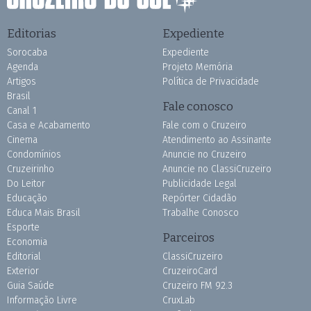
Editorias
Expediente
Sorocaba
Expediente
Agenda
Projeto Memória
Artigos
Política de Privacidade
Brasil
Fale conosco
Canal 1
Casa e Acabamento
Fale com o Cruzeiro
Cinema
Atendimento ao Assinante
Condomínios
Anuncie no Cruzeiro
Cruzeirinho
Anuncie no ClassiCruzeiro
Do Leitor
Publicidade Legal
Educação
Repórter Cidadão
Educa Mais Brasil
Trabalhe Conosco
Esporte
Parceiros
Economia
Editorial
ClassiCruzeiro
Exterior
CruzeiroCard
Guia Saúde
Cruzeiro FM 92.3
Informação Livre
CruxLab