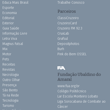
Educa Mais Brasil
Trabalhe Conosco
Esporte
Parceiros
Economia
Editorial
ClassiCruzeiro
Exterior
CruzeiroCard
Guia Saúde
Cruzeiro FM 92.3
Informação Livre
CruxLab
Letra Viva
Grafsul
Magnus Futsal
Depositphotos
Mix
Burh
Motor
Pink do Bem OSSEL
Pets
Receitas
Revistas
Fundação Ubaldino do
Necrologia
Amaral
Outro Olhar
Presença
www.fua.org.br
São Bento
Colégio Politécnico
Tá na Rede
Lar Escola Monteiro Lobato
Tecnologia
Liga Sorocabana de Combate ao
Turismo
Câncer