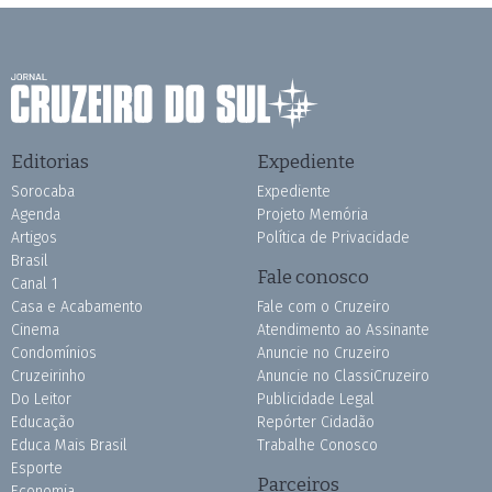
Editorias
Expediente
Sorocaba
Expediente
Agenda
Projeto Memória
Artigos
Política de Privacidade
Brasil
Fale conosco
Canal 1
Casa e Acabamento
Fale com o Cruzeiro
Cinema
Atendimento ao Assinante
Condomínios
Anuncie no Cruzeiro
Cruzeirinho
Anuncie no ClassiCruzeiro
Do Leitor
Publicidade Legal
Educação
Repórter Cidadão
Educa Mais Brasil
Trabalhe Conosco
Esporte
Parceiros
Economia