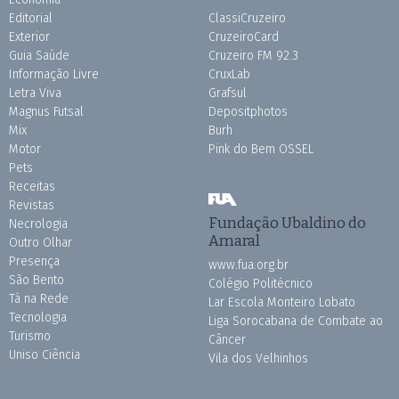
Editorial
ClassiCruzeiro
Exterior
CruzeiroCard
Guia Saúde
Cruzeiro FM 92.3
Informação Livre
CruxLab
Letra Viva
Grafsul
Magnus Futsal
Depositphotos
Mix
Burh
Motor
Pink do Bem OSSEL
Pets
Receitas
Revistas
Fundação Ubaldino do
Necrologia
Amaral
Outro Olhar
Presença
www.fua.org.br
São Bento
Colégio Politécnico
Tá na Rede
Lar Escola Monteiro Lobato
Tecnologia
Liga Sorocabana de Combate ao
Turismo
Câncer
Uniso Ciência
Vila dos Velhinhos