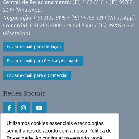
Central de Relacionamento:
(15) 2102-5110 /
(15) 99789-
2099
(WhatsApp)
Negociação:
(15) 2102-5195 /
(15) 99788-3219
(WhatsApp)
Comercial:
(15) 2102-5100 - ramal 5060 /
(15) 99789-6861
(WhatsApp)
Enviar e-mail para Redação
Enviar e-mail para Central/Assinante
Enviar e-mail para o Comercial
Redes Sociais
Utilizamos cookies essenciais e tecnologias
Faça download do aplicativo
semelhantes de acordo com a nossa Política de
Privacidade. Ao continuar navegando, você
Play Store e App Store