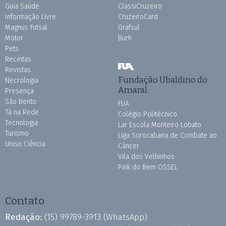
Guia Saúde
ClassiCruzeiro
Informação Livre
CruzeiroCard
Magnus Futsal
Grafsul
Motor
Burh
Pets
Receitas
Revistas
Fundação Ubaldino do
Necrologia
Amaral
Presença
São Bento
FUA
Tá na Rede
Colégio Politécnico
Tecnologia
Lar Escola Monteiro Lobato
Turismo
Liga Sorocabana de Combate ao
Uniso Ciência
Câncer
Vila dos Velhinhos
Pink do Bem OSSEL
Contato
Redação:
(15) 99789-3913
(WhatsApp)