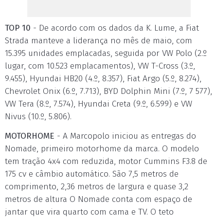
TOP 10
- De acordo com os dados da K. Lume, a Fiat
Strada manteve a liderança no mês de maio, com
15.395 unidades emplacadas, seguida por VW Polo (2.º
lugar, com 10.523 emplacamentos), VW T-Cross (3.º,
9.455), Hyundai HB20 (4.º, 8.357), Fiat Argo (5.º, 8.274),
Chevrolet Onix (6.º, 7.713), BYD Dolphin Mini (7.º, 7 577),
VW Tera (8.º, 7.574), Hyundai Creta (9.º, 6.599) e VW
Nivus (10.º, 5.806).
MOTORHOME
- A Marcopolo iniciou as entregas do
Nomade, primeiro motorhome da marca. O modelo
tem tração 4x4 com reduzida, motor Cummins F3.8 de
175 cv e câmbio automático. São 7,5 metros de
comprimento, 2,36 metros de largura e quase 3,2
metros de altura O Nomade conta com espaço de
jantar que vira quarto com cama e TV. O teto