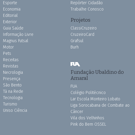
Esporte
Repórter Cidadão
Economia
Trabalhe Conosco
Editorial
Projetos
Exterior
Guia Saúde
ClassiCruzeiro
Informação Livre
CruzeiroCard
Magnus Futsal
Grafsul
Motor
Burh
Pets
Receitas
Revistas
Fundação Ubaldino do
Necrologia
Amaral
Presença
São Bento
FUA
Tá na Rede
Colégio Politécnico
Tecnologia
Lar Escola Monteiro Lobato
Turismo
Liga Sorocabana de Combate ao
Uniso Ciência
Câncer
Vila dos Velhinhos
Pink do Bem OSSEL