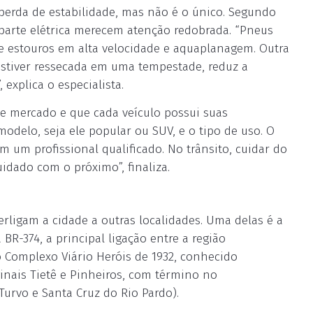
perda de estabilidade, mas não é o único. Segundo
 parte elétrica merecem atenção redobrada. “Pneus
e estouros em alta velocidade e aquaplanagem. Outra
 estiver ressecada em uma tempestade, reduz a
 explica o especialista.
de mercado e que cada veículo possui suas
odelo, seja ele popular ou SUV, e o tipo de uso. O
 um profissional qualificado. No trânsito, cuidar do
uidado com o próximo”, finaliza.
erligam a cidade a outras localidades. Uma delas é a
R-374, a principal ligação entre a região
o Complexo Viário Heróis de 1932, conhecido
nais Tietê e Pinheiros, com término no
urvo e Santa Cruz do Rio Pardo).