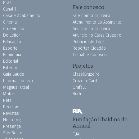
Brasil
Fale conosco
Canal 1
Casa e Acabamento
Fale com o Cruzeiro
Cinema
Atendimento ao Assinante
Cruzeirinho
Anuncie no Cruzeiro
Do Leitor
Anuncie no ClassiCruzeiro
Educação
Publicidade Legal
Esporte
Repórter Cidadão
Economia
Trabalhe Conosco
Editorial
Projetos
Exterior
Guia Saúde
ClassiCruzeiro
Informação Livre
CruzeiroCard
Magnus Futsal
Grafsul
Motor
Burh
Pets
Receitas
Revistas
Fundação Ubaldino do
Necrologia
Amaral
Presença
São Bento
FUA