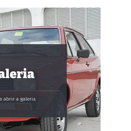
aleria
 abrir a galeria