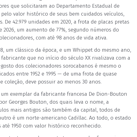
dores que solicitaram ao Departamento Estadual de
pelo valor histórico de seus bem cuidados veículos,
 De 42.979 unidades em 2020, a frota de placas pretas
 de 2026, um aumento de 77%, segundo números do
olecionadores, com até 98 anos de vida ativa.
928, um clássico da época, e um Whippet do mesmo ano,
abricante que no início do século XX rivalizava com a
o gosto dos colecionadores sorocabanos é mesmo o
icados entre 1952 e 1995 — de uma frota de quase
 de coleção, deve possuir ao menos 30 anos.
l: um exemplar da fabricante francesa De Dion-Bouton
 por Georges Bouton, dos quais leva o nome, a
culos mais antigos são também da capital, todos de
outro é um norte-americano Cadillac. Ao todo, o estado
s até 1950 com valor histórico reconhecido.