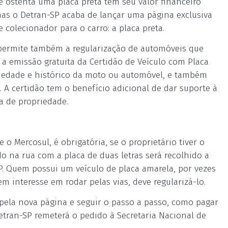
e ostenta uma placa preta tem seu valor financeiro
mas o Detran-SP acaba de lançar uma página exclusiva
colecionador para o carro: a placa preta.
e permite também a regularização de automóveis que
 a emissão gratuita da Certidão de Veículo com Placa
riedade e histórico da moto ou automóvel, e também
. A certidão tem o benefício adicional de dar suporte à
ia de propriedade.
o Mercosul, é obrigatória, se o proprietário tiver o
do na rua com a placa de duas letras será recolhido a
P. Quem possui um veículo de placa amarela, por vezes
m interesse em rodar pelas vias, deve regularizá-lo.
o pela nova página e seguir o passo a passo, como pagar
Detran-SP remeterá o pedido à Secretaria Nacional de