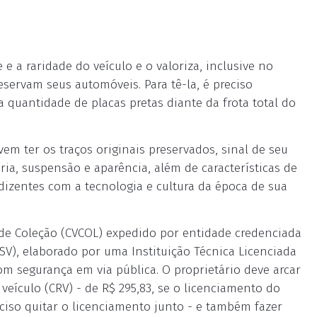
e a raridade do veículo e o valoriza, inclusive no
eservam seus automóveis. Para tê-la, é preciso
 quantidade de placas pretas diante da frota total do
em ter os traços originais preservados, sinal de seu
ria, suspensão e aparência, além de características de
dizentes com a tecnologia e cultura da época de sua
 de Coleção (CVCOL) expedido por entidade credenciada
CSV), elaborado por uma Instituição Técnica Licenciada
com segurança em via pública. O proprietário deve arcar
eículo (CRV) - de R$ 295,83, se o licenciamento do
preciso quitar o licenciamento junto - e também fazer