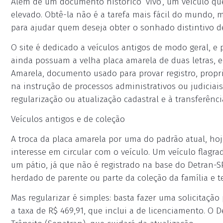
Além de um documento histórico ‘vivo‘, um veículo qu
elevado. Obtê-la não é a tarefa mais fácil do mundo, 
para ajudar quem deseja obter o sonhado distintivo de 
O site é dedicado a veículos antigos de modo geral, 
ainda possuam a velha placa amarela de duas letras, e
Amarela, documento usado para provar registro, prop
na instrução de processos administrativos ou judiciais
regularização ou atualização cadastral e à transferênc
Veículos antigos e de coleção
A troca da placa amarela por uma do padrão atual, hoje 
interesse em circular com o veículo. Um veículo flagra
um pátio, já que não é registrado na base do Detran-S
herdado de parente ou parte da coleção da família e te
Mas regularizar é simples: basta fazer uma solicitaçã
a taxa de R$ 469,91, que inclui a de licenciamento. O 