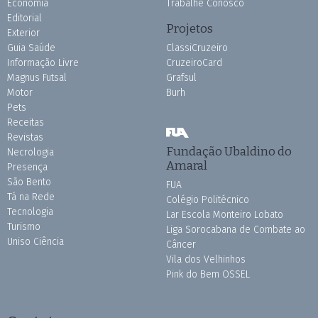
Economia
Trabalhe Conosco
Editorial
Projetos
Exterior
Guia Saúde
ClassiCruzeiro
Informação Livre
CruzeiroCard
Magnus Futsal
Grafsul
Motor
Burh
Pets
Receitas
Revistas
Fundação Ubaldino do
Necrologia
Amaral
Presença
São Bento
FUA
Tá na Rede
Colégio Politécnico
Tecnologia
Lar Escola Monteiro Lobato
Turismo
Liga Sorocabana de Combate ao
Uniso Ciência
Câncer
Vila dos Velhinhos
Pink do Bem OSSEL