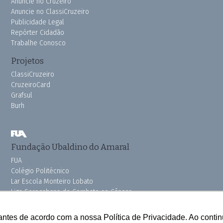
Anuncie no Cruzeiro
Anuncie no ClassiCruzeiro
Publicidade Legal
Repórter Cidadão
Trabalhe Conosco
Projetos
ClassiCruzeiro
CruzeiroCard
Grafsul
Burh
Fundação Ubaldino do Amaral
FUA
Colégio Politécnico
Lar Escola Monteiro Lobato
Liga Sorocabana de Combate ao Câncer
Vila dos Velhinhos
Pink do Bem OSSEL
antes de acordo com a nossa Política de Privacidade. Ao cont