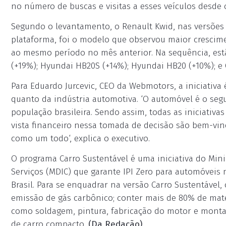
no número de buscas e visitas a esses veículos desde
Segundo o levantamento, o Renault Kwid, nas versões
plataforma, foi o modelo que observou maior crescime
ao mesmo período no mês anterior. Na sequência, estã
(+19%); Hyundai HB20S (+14%); Hyundai HB20 (+10%); e 
Para Eduardo Jurcevic, CEO da Webmotors, a iniciativa
quanto da indústria automotiva. ‘O automóvel é o se
população brasileira. Sendo assim, todas as iniciati
vista financeiro nessa tomada de decisão são bem-vin
como um todo‘, explica o executivo.
O programa Carro Sustentável é uma iniciativa do Mini
Serviços (MDIC) que garante IPI Zero para automóveis
Brasil. Para se enquadrar na versão Carro Sustentável, 
emissão de gás carbônico; conter mais de 80% de materi
como soldagem, pintura, fabricação do motor e monta
de carro compacto.
(Da Redação)