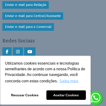
Enviar e-mail para Redação
Enviar e-mail para Central/Assinante
Enviar e-mail para o Comercial
Redes Sociais
Utilizamos cookies essenciais e tecnologias
Faça download do aplicativo
semelhantes de acordo com a nossa Política de
Privacidade. Ao continuar navegando, você
Play Store e App Store
concorda com estas condições.
Saiba mais
Todos os direitos reservados © 2025 Cruzeiro do Sul
Recusar Cookies
Aceitar Cookies