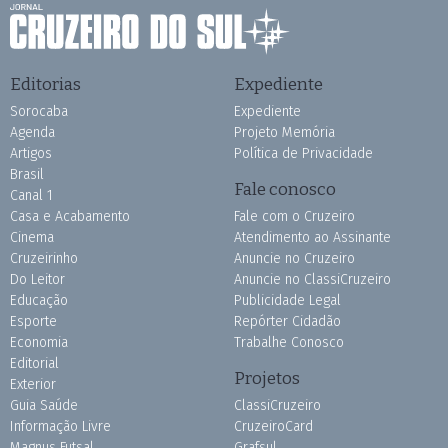
Editorias
Expediente
Sorocaba
Expediente
Agenda
Projeto Memória
Artigos
Política de Privacidade
Brasil
Fale conosco
Canal 1
Casa e Acabamento
Fale com o Cruzeiro
Cinema
Atendimento ao Assinante
Cruzeirinho
Anuncie no Cruzeiro
Do Leitor
Anuncie no ClassiCruzeiro
Educação
Publicidade Legal
Esporte
Repórter Cidadão
Economia
Trabalhe Conosco
Editorial
Projetos
Exterior
Guia Saúde
ClassiCruzeiro
Informação Livre
CruzeiroCard
Magnus Futsal
Grafsul