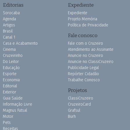
Editorias
Expediente
Sorocaba
Expediente
Agenda
Projeto Memória
Artigos
Política de Privacidade
Brasil
Fale conosco
Canal 1
Casa e Acabamento
Fale com o Cruzeiro
Cinema
Atendimento ao Assinante
Cruzeirinho
Anuncie no Cruzeiro
Do Leitor
Anuncie no ClassiCruzeiro
Educação
Publicidade Legal
Esporte
Repórter Cidadão
Economia
Trabalhe Conosco
Editorial
Projetos
Exterior
Guia Saúde
ClassiCruzeiro
Informação Livre
CruzeiroCard
Magnus Futsal
Grafsul
Motor
Burh
Pets
Receitas