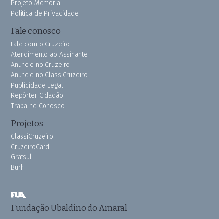
Projeto Memória
Política de Privacidade
Fale conosco
Fale com o Cruzeiro
Atendimento ao Assinante
Anuncie no Cruzeiro
Anuncie no ClassiCruzeiro
Publicidade Legal
Repórter Cidadão
Trabalhe Conosco
Projetos
ClassiCruzeiro
CruzeiroCard
Grafsul
Burh
Fundação Ubaldino do Amaral