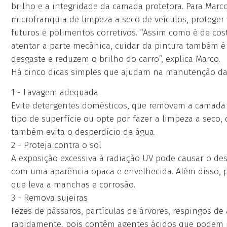
brilho e a integridade da camada protetora. Para Marc
microfranquia de limpeza a seco de veículos, proteger
futuros e polimentos corretivos. “Assim como é de cos
atentar a parte mecânica, cuidar da pintura também é
desgaste e reduzem o brilho do carro”, explica Marco.
Há cinco dicas simples que ajudam na manutenção da 
1 - Lavagem adequada
Evite detergentes domésticos, que removem a camada d
tipo de superfície ou opte por fazer a limpeza a seco, 
também evita o desperdício de água.
2 - Proteja contra o sol
A exposição excessiva à radiação UV pode causar o de
com uma aparência opaca e envelhecida. Além disso, p
que leva a manchas e corrosão.
3 - Remova sujeiras
Fezes de pássaros, partículas de árvores, respingos d
rapidamente, pois contêm agentes ácidos que podem m