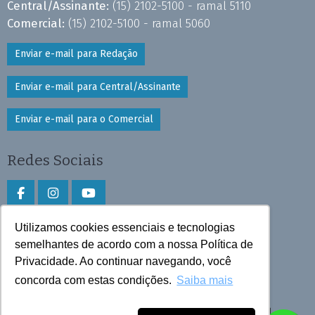
Central/Assinante:
(15) 2102-5100 - ramal 5110
Comercial:
(15) 2102-5100 - ramal 5060
Enviar e-mail para Redação
Enviar e-mail para Central/Assinante
Enviar e-mail para o Comercial
Redes Sociais
Utilizamos cookies essenciais e tecnologias
Faça download do aplicativo
semelhantes de acordo com a nossa Política de
Privacidade. Ao continuar navegando, você
Play Store e App Store
concorda com estas condições.
Saiba mais
Todos os direitos reservados © 2025 Cruzeiro do Sul