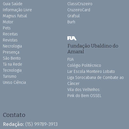
Guia Saúde
ClassiCruzeiro
Informação Livre
CruzeiroCard
Magnus Futsal
Grafsul
Motor
Burh
Pets
Receitas
Revistas
Fundação Ubaldino do
Necrologia
Amaral
Presença
São Bento
FUA
Tá na Rede
Colégio Politécnico
Tecnologia
Lar Escola Monteiro Lobato
Turismo
Liga Sorocabana de Combate ao
Uniso Ciência
Câncer
Vila dos Velhinhos
Pink do Bem OSSEL
Contato
Redação:
(15) 99789-3913