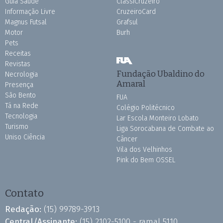
Guia Saúde
ClassiCruzeiro
Informação Livre
CruzeiroCard
Magnus Futsal
Grafsul
Motor
Burh
Pets
Receitas
Revistas
Fundação Ubaldino do
Necrologia
Amaral
Presença
São Bento
FUA
Tá na Rede
Colégio Politécnico
Tecnologia
Lar Escola Monteiro Lobato
Turismo
Liga Sorocabana de Combate ao
Uniso Ciência
Câncer
Vila dos Velhinhos
Pink do Bem OSSEL
Contato
Redação:
(15) 99789-3913
Central/Assinante:
(15) 2102-5100 - ramal 5110