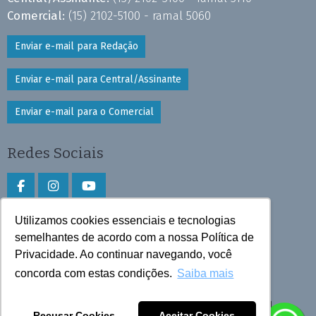
Comercial:
(15) 2102-5100 - ramal 5060
Enviar e-mail para Redação
Enviar e-mail para Central/Assinante
Enviar e-mail para o Comercial
Redes Sociais
Utilizamos cookies essenciais e tecnologias
Faça download do aplicativo
semelhantes de acordo com a nossa Política de
Privacidade. Ao continuar navegando, você
Play Store e App Store
concorda com estas condições.
Saiba mais
Todos os direitos reservados © 2025 Cruzeiro do Sul
Recusar Cookies
Aceitar Cookies