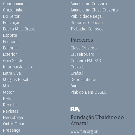
Condomínios
Anuncie no Cruzeiro
Cruzeirinho
Anuncie no ClassiCruzeiro
Do Leitor
Publicidade Legal
Educação
Repórter Cidadão
Educa Mais Brasil
Trabalhe Conosco
Esporte
Parceiros
Economia
Editorial
ClassiCruzeiro
Exterior
CruzeiroCard
Guia Saúde
Cruzeiro FM 92.3
Informação Livre
CruxLab
Letra Viva
Grafsul
Magnus Futsal
Depositphotos
Mix
Burh
Motor
Pink do Bem OSSEL
Pets
Receitas
Revistas
Fundação Ubaldino do
Necrologia
Amaral
Outro Olhar
Presença
www.fua.org.br