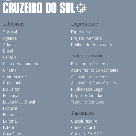
Editorias
Expediente
Sorocaba
Expediente
Agenda
Projeto Memória
Artigos
Política de Privacidade
Brasil
Fale conosco
Canal 1
Casa e Acabamento
Fale com o Cruzeiro
Cinema
Atendimento ao Assinante
Condomínios
Anuncie no Cruzeiro
Cruzeirinho
Anuncie no ClassiCruzeiro
Do Leitor
Publicidade Legal
Educação
Repórter Cidadão
Educa Mais Brasil
Trabalhe Conosco
Esporte
Parceiros
Economia
Editorial
ClassiCruzeiro
Exterior
CruzeiroCard
Guia Saúde
Cruzeiro FM 92.3