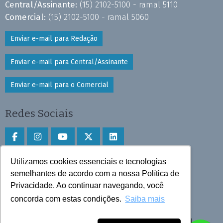
Central/Assinante:
(15) 2102-5100 - ramal 5110
Comercial:
(15) 2102-5100 - ramal 5060
Enviar e-mail para Redação
Enviar e-mail para Central/Assinante
Enviar e-mail para o Comercial
Redes Sociais
Utilizamos cookies essenciais e tecnologias
Faça download do aplicativo
semelhantes de acordo com a nossa Política de
Privacidade. Ao continuar navegando, você
Play Store e App Store
concorda com estas condições.
Saiba mais
Todos os direitos reservados © 2025 Cruzeiro do Sul