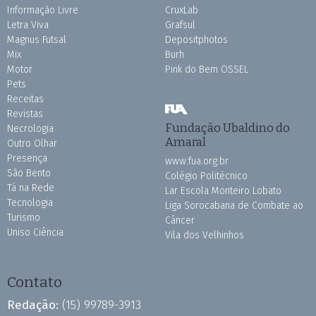
Informação Livre
CruxLab
Letra Viva
Grafsul
Magnus Futsal
Depositphotos
Mix
Burh
Motor
Pink do Bem OSSEL
Pets
Receitas
Revistas
Fundação Ubaldino do
Necrologia
Amaral
Outro Olhar
Presença
www.fua.org.br
São Bento
Colégio Politécnico
Tá na Rede
Lar Escola Monteiro Lobato
Tecnologia
Liga Sorocabana de Combate ao
Turismo
Câncer
Uniso Ciência
Vila dos Velhinhos
Contato
Redação:
(15) 99789-3913