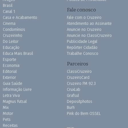
Brasil
Fale conosco
Canal 1
Casa e Acabamento
Fale com o Cruzeiro
Cinema
Atendimento ao Assinante
Condomínios
Anuncie no Cruzeiro
Cruzeirinho
Anuncie no ClassiCruzeiro
Do Leitor
Publicidade Legal
Educação
Repórter Cidadão
Educa Mais Brasil
Trabalhe Conosco
Esporte
Parceiros
Economia
Editorial
ClassiCruzeiro
Exterior
CruzeiroCard
Guia Saúde
Cruzeiro FM 92.3
Informação Livre
CruxLab
Letra Viva
Grafsul
Magnus Futsal
Depositphotos
Mix
Burh
Motor
Pink do Bem OSSEL
Pets
Receitas