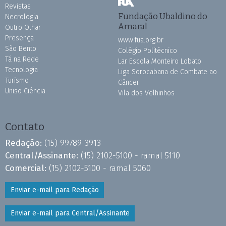
Revistas
Fundação Ubaldino do
Necrologia
Amaral
Outro Olhar
Presença
www.fua.org.br
São Bento
Colégio Politécnico
Tá na Rede
Lar Escola Monteiro Lobato
Tecnologia
Liga Sorocabana de Combate ao
Turismo
Câncer
Uniso Ciência
Vila dos Velhinhos
Contato
Redação:
(15) 99789-3913
Central/Assinante:
(15) 2102-5100 - ramal 5110
Comercial:
(15) 2102-5100 - ramal 5060
Enviar e-mail para Redação
Enviar e-mail para Central/Assinante