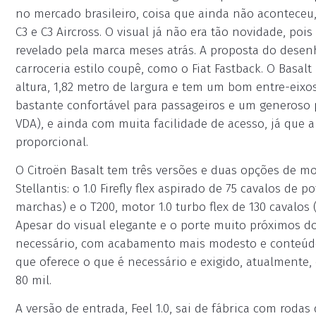
no mercado brasileiro, coisa que ainda não acontec
C3 e C3 Aircross. O visual já não era tão novidade, poi
revelado pela marca meses atrás. A proposta do dese
carroceria estilo coupê, como o Fiat Fastback. O Basa
altura, 1,82 metro de largura e tem um bom entre-eixo
bastante confortável para passageiros e um generoso 
VDA), e ainda com muita facilidade de acesso, já que 
proporcional.
O Citroën Basalt tem três versões e duas opções de 
Stellantis: o 1.0 Firefly flex aspirado de 75 cavalos 
marchas) e o T200, motor 1.0 turbo flex de 130 caval
Apesar do visual elegante e o porte muito próximos do 
necessário, com acabamento mais modesto e conteúdo
que oferece o que é necessário e exigido, atualment
80 mil.
A versão de entrada, Feel 1.0, sai de fábrica com rodas 