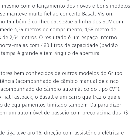
eu, mesmo com o lançamento dos novos e bons modelos
s se manteve muito fiel ao conceito Basalt Vision,
nho também é conhecida, segue a linha dos SUV com
lt mede 4,34 metros de comprimento, 1,58 metro de
s de 2,64 metros. O resultado é um espaço interno
porta-malas com 490 litros de capacidade (padrão
a tampa é grande e tem ângulo de abertura
motores bem conhecidos de outros modelos do Grupo
de potência (acompanhado de câmbio manual de cinco
os (acompanhado do câmbio automático do tipo CVT).
Fiat Fastback, o Basalt é um carro que traz o que é
 de equipamentos limitado também. Dá para dizer
e, em um automóvel de passeio com preço acima dos R$
de liga leve aro 16, direção com assistência elétrica e