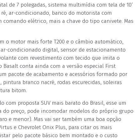
ital de 7 polegadas, sistema multimídia com tela de 10‘
 ré, ar-condicionado, banco do motorista com
om comando elétrico, mais a chave do tipo canivete. Mas
com o motor mais forte T200 e o câmbio automático,
ar-condicionado digital, sensor de estacionamento
e volante com revestimento com tecido que imita o
 Basalt conta ainda com a versão especial First
m um pacote de acabamento e acessórios formado por
s, pintura branco nacré, rodas escurecidas, soleiras
tura bitom.
o com proposta SUV mais barato do Brasil, esse um
ausa do preço, pode incomodar modelos do próprio grupo
s caro e menor). Mas vai ser também uma boa opção
tus e Chevrolet Onix Plus, para citar os mais
uistar pelo pacote básico bem montado e o custo