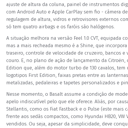
ajuste de altura da coluna, painel de instrumentos dig
com Android Auto e Apple CarPlay sem fio - câmera de
regulagem de altura, vidros e retrovisores externos c
só tem quatro airbags e os faróis são halógenos.
A situação melhora na versão Feel 1.0 CVT, equipada 
mas a mais recheada mesmo é a Shine, que incorpora 
traseiro, controle de velocidade de cruzeiro, bancos 
couro. E, no plano de ação de lançamento da Citroën, o
Edition que, além do motor turbo de 130 cavalos, te
logotipos First Edition, faixas pretas entre as lanterna
metalizadas, pedaleiras e tapetes personalizados e pin
Nesse momento, o Basalt assume a condição de model
apelo indiscutível pelo que ele oferece. Aliás, por c
Stellantis, como os Fiat Fastback e o Pulse (este mai
frente aos sedãs compactos, como Hyundai HB20, VW Vir
vendidos. Ou seja, apesar da simplicidade, deve conq