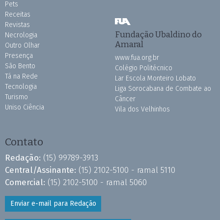
Pets
Receitas
Revistas
Fundação Ubaldino do
Necrologia
Amaral
Outro Olhar
Presença
www.fua.org.br
São Bento
Colégio Politécnico
Tá na Rede
Lar Escola Monteiro Lobato
Tecnologia
Liga Sorocabana de Combate ao
Turismo
Câncer
Uniso Ciência
Vila dos Velhinhos
Contato
Redação:
(15) 99789-3913
Central/Assinante:
(15) 2102-5100 - ramal 5110
Comercial:
(15) 2102-5100 - ramal 5060
Enviar e-mail para Redação