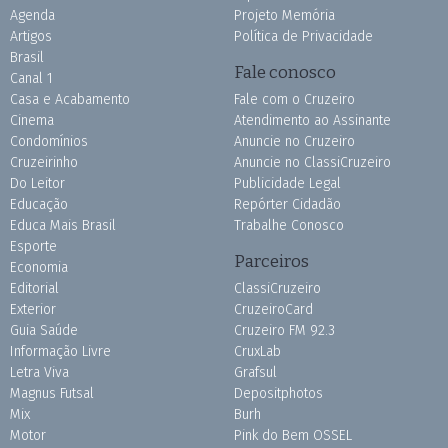
Agenda
Projeto Memória
Artigos
Política de Privacidade
Brasil
Fale conosco
Canal 1
Casa e Acabamento
Fale com o Cruzeiro
Cinema
Atendimento ao Assinante
Condomínios
Anuncie no Cruzeiro
Cruzeirinho
Anuncie no ClassiCruzeiro
Do Leitor
Publicidade Legal
Educação
Repórter Cidadão
Educa Mais Brasil
Trabalhe Conosco
Esporte
Parceiros
Economia
Editorial
ClassiCruzeiro
Exterior
CruzeiroCard
Guia Saúde
Cruzeiro FM 92.3
Informação Livre
CruxLab
Letra Viva
Grafsul
Magnus Futsal
Depositphotos
Mix
Burh
Motor
Pink do Bem OSSEL