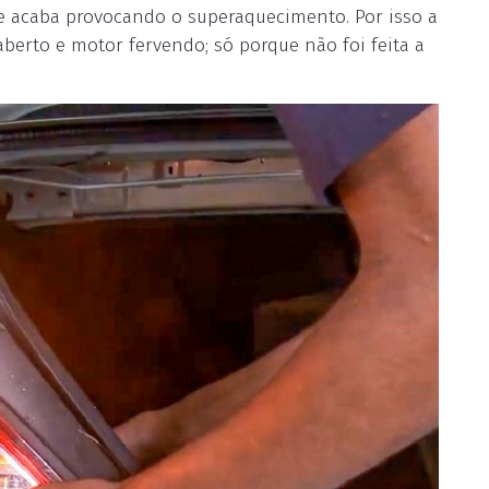
e acaba provocando o superaquecimento. Por isso a
berto e motor fervendo; só porque não foi feita a