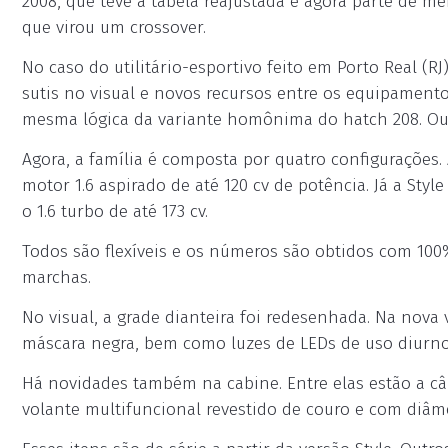
2008, que teve a tabela reajustada e agora parte de me
que virou um crossover.
No caso do utilitário-esportivo feito em Porto Real (R
sutis no visual e novos recursos entre os equipamentos
mesma lógica da variante homônima do hatch 208. Ou 
Agora, a família é composta por quatro configurações. A 
motor 1.6 aspirado de até 120 cv de potência. Já a Style
o 1.6 turbo de até 173 cv.
Todos são flexíveis e os números são obtidos com 100
marchas.
No visual, a grade dianteira foi redesenhada. Na nova 
máscara negra, bem como luzes de LEDs de uso diurno. 
Há novidades também na cabine. Entre elas estão a câm
volante multifuncional revestido de couro e com diâm