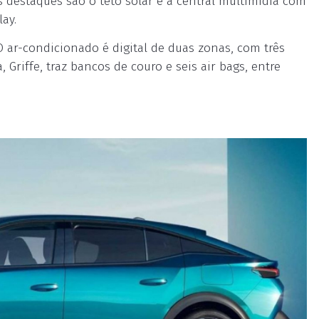
os destaques são o teto solar e a central multimídia com
ay.
O ar-condicionado é digital de duas zonas, com três
Griffe, traz bancos de couro e seis air bags, entre