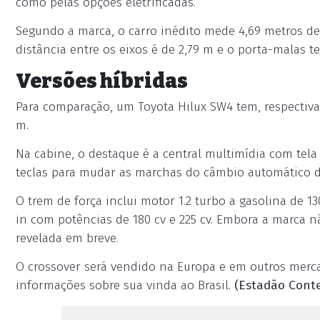
como pelas opções eletrificadas.
Segundo a marca, o carro inédito mede 4,69 metros de 
distância entre os eixos é de 2,79 m e o porta-malas t
Versões híbridas
Para comparação, um Toyota Hilux SW4 tem, respectivame
m.
Na cabine, o destaque é a central multimídia com tel
teclas para mudar as marchas do câmbio automático de
O trem de força inclui motor 1.2 turbo a gasolina de 1
in com potências de 180 cv e 225 cv. Embora a marca 
revelada em breve.
O crossover será vendido na Europa e em outros merc
informações sobre sua vinda ao Brasil.
(Estadão Cont