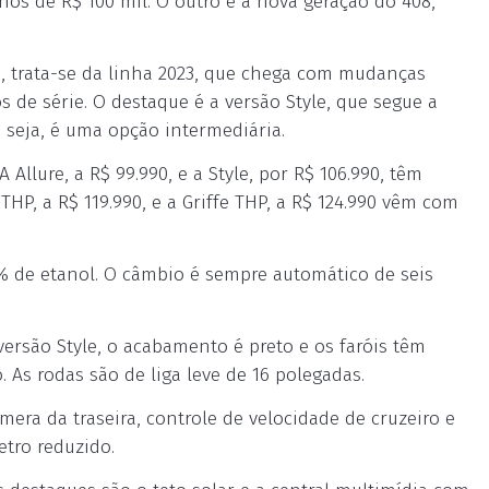
nos de R$ 100 mil. O outro é a nova geração do 408,
J), trata-se da linha 2023, que chega com mudanças
 de série. O destaque é a versão Style, que segue a
seja, é uma opção intermediária.
Allure, a R$ 99.990, e a Style, por R$ 106.990, têm
 THP, a R$ 119.990, e a Griffe THP, a R$ 124.990 vêm com
% de etanol. O câmbio é sempre automático de seis
versão Style, o acabamento é preto e os faróis têm
As rodas são de liga leve de 16 polegadas.
era da traseira, controle de velocidade de cruzeiro e
etro reduzido.