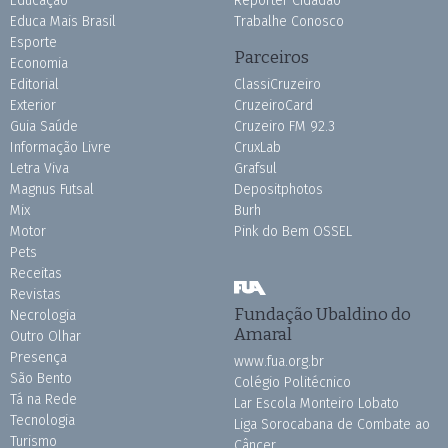
Educação
Repórter Cidadão
Educa Mais Brasil
Trabalhe Conosco
Esporte
Parceiros
Economia
Editorial
ClassiCruzeiro
Exterior
CruzeiroCard
Guia Saúde
Cruzeiro FM 92.3
Informação Livre
CruxLab
Letra Viva
Grafsul
Magnus Futsal
Depositphotos
Mix
Burh
Motor
Pink do Bem OSSEL
Pets
Receitas
Revistas
Fundação Ubaldino do
Necrologia
Amaral
Outro Olhar
Presença
www.fua.org.br
São Bento
Colégio Politécnico
Tá na Rede
Lar Escola Monteiro Lobato
Tecnologia
Liga Sorocabana de Combate ao
Turismo
Câncer