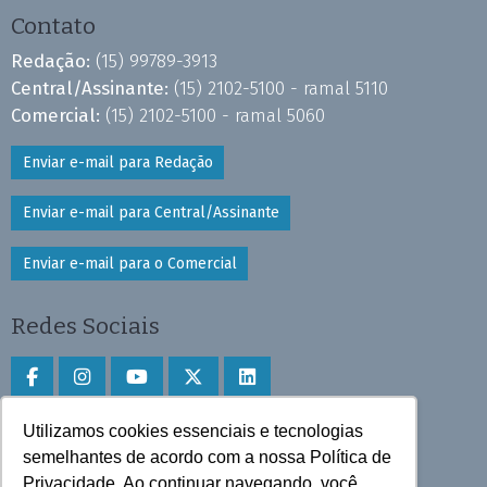
Contato
Redação:
(15) 99789-3913
Central/Assinante:
(15) 2102-5100 - ramal 5110
Comercial:
(15) 2102-5100 - ramal 5060
Enviar e-mail para Redação
Enviar e-mail para Central/Assinante
Enviar e-mail para o Comercial
Redes Sociais
Utilizamos cookies essenciais e tecnologias
Faça download do aplicativo
semelhantes de acordo com a nossa Política de
Privacidade. Ao continuar navegando, você
Play Store e App Store