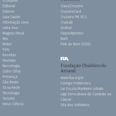
Economia
Editorial
ClassiCruzeiro
Exterior
CruzeiroCard
Guia Saúde
Cruzeiro FM 92.3
Informação Livre
CruxLab
Letra Viva
Grafsul
Magnus Futsal
Depositphotos
Mix
Burh
Motor
Pink do Bem OSSEL
Pets
Receitas
Revistas
Fundação Ubaldino do
Necrologia
Amaral
Outro Olhar
Presença
www.fua.org.br
São Bento
Colégio Politécnico
Tá na Rede
Lar Escola Monteiro Lobato
Tecnologia
Liga Sorocabana de Combate ao
Turismo
Câncer
Uniso Ciência
Vila dos Velhinhos