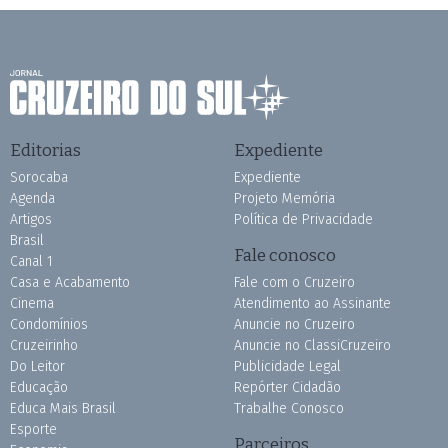
Editorias
Expediente
Sorocaba
Expediente
Agenda
Projeto Memória
Artigos
Política de Privacidade
Brasil
Fale conosco
Canal 1
Casa e Acabamento
Fale com o Cruzeiro
Cinema
Atendimento ao Assinante
Condomínios
Anuncie no Cruzeiro
Cruzeirinho
Anuncie no ClassiCruzeiro
Do Leitor
Publicidade Legal
Educação
Repórter Cidadão
Educa Mais Brasil
Trabalhe Conosco
Esporte
Parceiros