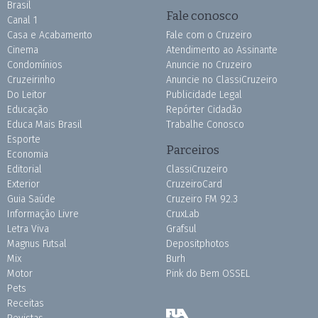
Brasil
Fale conosco
Canal 1
Casa e Acabamento
Fale com o Cruzeiro
Cinema
Atendimento ao Assinante
Condomínios
Anuncie no Cruzeiro
Cruzeirinho
Anuncie no ClassiCruzeiro
Do Leitor
Publicidade Legal
Educação
Repórter Cidadão
Educa Mais Brasil
Trabalhe Conosco
Esporte
Parceiros
Economia
Editorial
ClassiCruzeiro
Exterior
CruzeiroCard
Guia Saúde
Cruzeiro FM 92.3
Informação Livre
CruxLab
Letra Viva
Grafsul
Magnus Futsal
Depositphotos
Mix
Burh
Motor
Pink do Bem OSSEL
Pets
Receitas