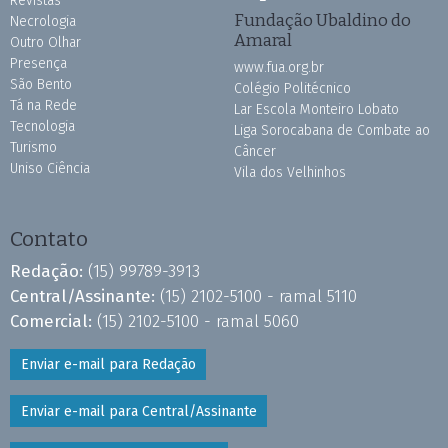
Revistas
Fundação Ubaldino do
Necrologia
Amaral
Outro Olhar
Presença
www.fua.org.br
São Bento
Colégio Politécnico
Tá na Rede
Lar Escola Monteiro Lobato
Tecnologia
Liga Sorocabana de Combate ao
Turismo
Câncer
Uniso Ciência
Vila dos Velhinhos
Contato
Redação:
(15) 99789-3913
Central/Assinante:
(15) 2102-5100 - ramal 5110
Comercial:
(15) 2102-5100 - ramal 5060
Enviar e-mail para Redação
Enviar e-mail para Central/Assinante