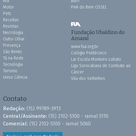
Mix
Burh
Motor
Pink do Bem OSSEL
Pets
Receitas
Revistas
Fundação Ubaldino do
Necrologia
Amaral
Outro Olhar
Presença
www.fua.org.br
São Bento
Colégio Politécnico
Tá na Rede
Lar Escola Monteiro Lobato
Tecnologia
Liga Sorocabana de Combate ao
Turismo
Câncer
Uniso Ciência
Vila dos Velhinhos
Contato
Redação:
(15) 99789-3913
Central/Assinante:
(15) 2102-5100 - ramal 5110
Comercial:
(15) 2102-5100 - ramal 5060