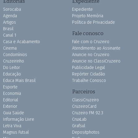
Editorias
Expediente
Sorocaba
Expediente
Agenda
Projeto Memória
Artigos
Política de Privacidade
Brasil
Fale conosco
Canal 1
Casa e Acabamento
Fale com o Cruzeiro
Cinema
Atendimento ao Assinante
Condomínios
Anuncie no Cruzeiro
Cruzeirinho
Anuncie no ClassiCruzeiro
Do Leitor
Publicidade Legal
Educação
Repórter Cidadão
Educa Mais Brasil
Trabalhe Conosco
Esporte
Parceiros
Economia
Editorial
ClassiCruzeiro
Exterior
CruzeiroCard
Guia Saúde
Cruzeiro FM 92.3
Informação Livre
CruxLab
Letra Viva
Grafsul
Magnus Futsal
Depositphotos