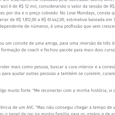
asil é de R$ 12 mil, considerando o valor da sessão de R$
es por dia e o preço cobrado. No Love Mondays, consta q
riar de R$ 1.812,00 a R$ 61.442,00, estimativa baseada em 
 Independente de números, é uma profissão que vem cresc
u um convite de uma amiga, para uma imersão de três di
 formação de coach e fechou pacote para mais dois curso
ender mais como pessoa, buscar a cura interior e a cone
 para ajudar outras pessoas a também se curarem, curar
go muito forte. "Me reconectei com a minha história, vi 
rência de um AVC. "Mas não consegui chegar a tempo de v
umi o papel de pai na minha família para os irmãos e de 