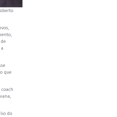
Roberto
ivos,
mento,
 de
 a
sse
lo que
o coach
niana,
lio do