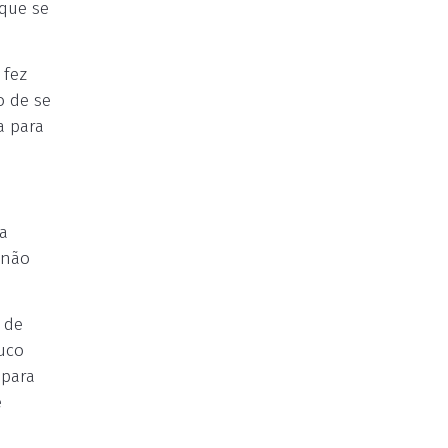
que se
 fez
o de se
a para
a
 não
 de
uco
 para
e