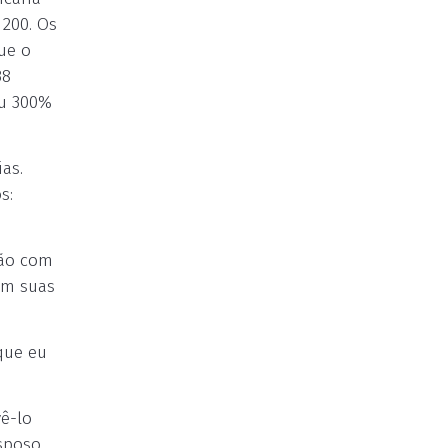
 200. Os
ue o
38
eu 300%
as.
s:
xão com
em suas
que eu
ê-lo
esposo