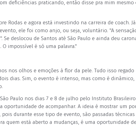
com deficiências praticando, então disse pra mim mesmo 
bre Rodas e agora está investindo na carreira de coach. Já
vento, ele foi como anjo, ou seja, voluntário. "A sensaçã
o". Se deslocou de Santos até São Paulo e ainda deu caron
O impossível é só uma palavra."
os nos olhos e emoções à flor da pele. Tudo isso regado 
dois dias. Sim, o evento é intenso, mas como é dinâmico,
o.
o Paulo nos dias 7 e 8 de julho pelo Instituto Brasileiro
e a oportunidade de acompanhar. A ideia é mostrar um po
 pois durante esse tipo de evento, são passadas técnicas
ara quem está aberto a mudanças, é uma oportunidade d