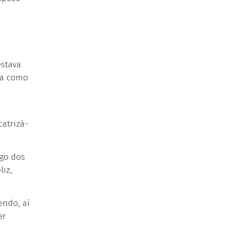
estava
da como
atrizá-
go dos
iz,
endo, aí
er