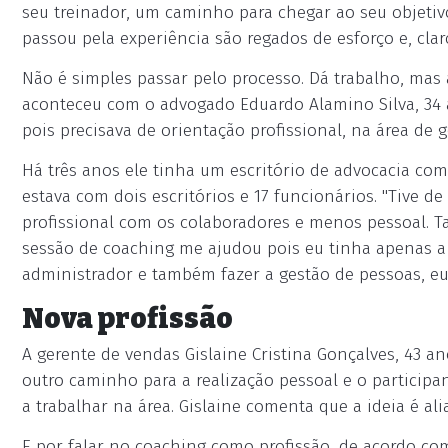
seu treinador, um caminho para chegar ao seu objetiv
passou pela experiência são regados de esforço e, claro
Não é simples passar pelo processo. Dá trabalho, mas 
aconteceu com o advogado Eduardo Alamino Silva, 34 a
pois precisava de orientação profissional, na área de 
Há três anos ele tinha um escritório de advocacia com
estava com dois escritórios e 17 funcionários. "Tive
profissional com os colaboradores e menos pessoal. T
sessão de coaching me ajudou pois eu tinha apenas a 
administrador e também fazer a gestão de pessoas, eu 
Nova profissão
A gerente de vendas Gislaine Cristina Gonçalves, 43 a
outro caminho para a realização pessoal e o participan
a trabalhar na área. Gislaine comenta que a ideia é ali
E por falar no coaching como profissão, de acordo c