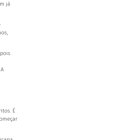
em já
e
nos,
epois
 A
ntos. É
 começar
icana