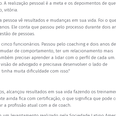
o. A realização pessoal é a meta e os depoimentos de qu
, vitória.
a pessoa vê resultados e mudanças em sua vida. Foi o qu
nos. Ele conta que passou pelo processo durante dois a
gestão de pessoas.
 cinco funcionários. Passou pelo coaching e dois anos d
 de mudar de comportamento, ter um relacionamento mais
ambém precisei aprender a lidar com o perfil de cada um.
visão de advogado e precisava desenvolver o lado de
tinha muita dificuldade com isso."
nos, alcançou resultados em sua vida fazendo os treiname
te ainda fica com certificação, o que significa que pode
ar a profissão atual com a de coach.
om um levantamento realizado pela Sociedade Latino Amer