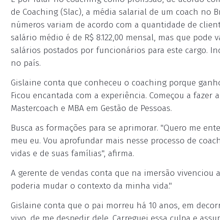
de Coaching (Slac), a média salarial de um coach no Br
números variam de acordo com a quantidade de client
salário médio é de R$ 8.122,00 mensal, mas que pode va
salários postados por funcionários para este cargo.
no país.
Gislaine conta que conheceu o coaching porque ganho
Ficou encantada com a experiência. Começou a fazer a
Mastercoach e MBA em Gestão de Pessoas.
Busca as formações para se aprimorar. "Quero me ent
meu eu. Vou aprofundar mais nesse processo de coach
vidas e de suas famílias", afirma.
A gerente de vendas conta que na imersão vivenciou al
poderia mudar o contexto da minha vida."
Gislaine conta que o pai morreu há 10 anos, em decor
vivo, de me despedir dele. Carreguei essa culpa e ass