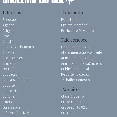
Editorias
Expediente
Sorocaba
Expediente
Agenda
Projeto Memória
Artigos
Política de Privacidade
Brasil
Fale conosco
Canal 1
Casa e Acabamento
Fale com o Cruzeiro
Cinema
Atendimento ao Assinante
Condomínios
Anuncie no Cruzeiro
Cruzeirinho
Anuncie no ClassiCruzeiro
Do Leitor
Publicidade Legal
Educação
Repórter Cidadão
Educa Mais Brasil
Trabalhe Conosco
Esporte
Parceiros
Economia
Editorial
ClassiCruzeiro
Exterior
CruzeiroCard
Guia Saúde
Cruzeiro FM 92.3
Informação Livre
CruxLab