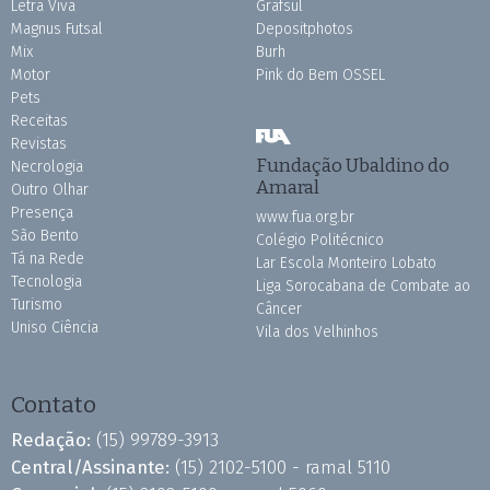
Letra Viva
Grafsul
Magnus Futsal
Depositphotos
Mix
Burh
Motor
Pink do Bem OSSEL
Pets
Receitas
Revistas
Fundação Ubaldino do
Necrologia
Amaral
Outro Olhar
Presença
www.fua.org.br
São Bento
Colégio Politécnico
Tá na Rede
Lar Escola Monteiro Lobato
Tecnologia
Liga Sorocabana de Combate ao
Turismo
Câncer
Uniso Ciência
Vila dos Velhinhos
Contato
Redação:
(15) 99789-3913
Central/Assinante:
(15) 2102-5100 - ramal 5110