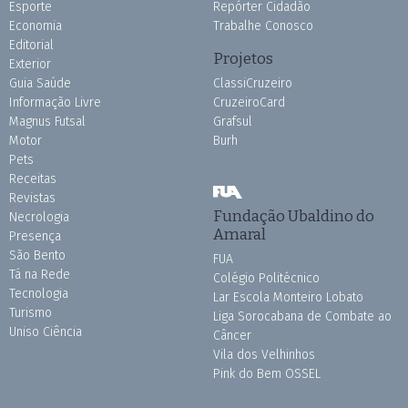
Esporte
Repórter Cidadão
Economia
Trabalhe Conosco
Editorial
Projetos
Exterior
Guia Saúde
ClassiCruzeiro
Informação Livre
CruzeiroCard
Magnus Futsal
Grafsul
Motor
Burh
Pets
Receitas
Revistas
Fundação Ubaldino do
Necrologia
Amaral
Presença
São Bento
FUA
Tá na Rede
Colégio Politécnico
Tecnologia
Lar Escola Monteiro Lobato
Turismo
Liga Sorocabana de Combate ao
Uniso Ciência
Câncer
Vila dos Velhinhos
Pink do Bem OSSEL