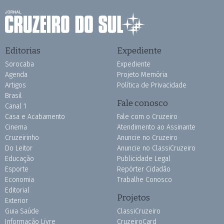
Editorias
Expediente
Sorocaba
Expediente
Agenda
Projeto Memória
Artigos
Política de Privacidade
Brasil
Fale conosco
Canal 1
Casa e Acabamento
Fale com o Cruzeiro
Cinema
Atendimento ao Assinante
Cruzeirinho
Anuncie no Cruzeiro
Do Leitor
Anuncie no ClassiCruzeiro
Educação
Publicidade Legal
Esporte
Repórter Cidadão
Economia
Trabalhe Conosco
Editorial
Projetos
Exterior
Guia Saúde
ClassiCruzeiro
Informação Livre
CruzeiroCard