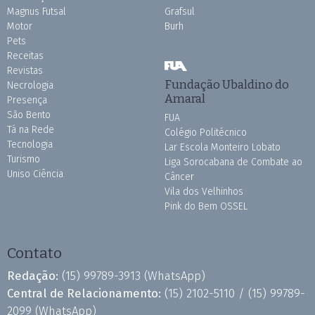
Magnus Futsal
Grafsul
Motor
Burh
Pets
Receitas
Revistas
Fundação Ubaldino do
Necrologia
Amaral
Presença
São Bento
FUA
Tá na Rede
Colégio Politécnico
Tecnologia
Lar Escola Monteiro Lobato
Turismo
Liga Sorocabana de Combate ao
Uniso Ciência
Câncer
Vila dos Velhinhos
Pink do Bem OSSEL
Contato
Redação:
(15) 99789-3913
(WhatsApp)
Central de Relacionamento:
(15) 2102-5110 /
(15) 99789-
2099
(WhatsApp)