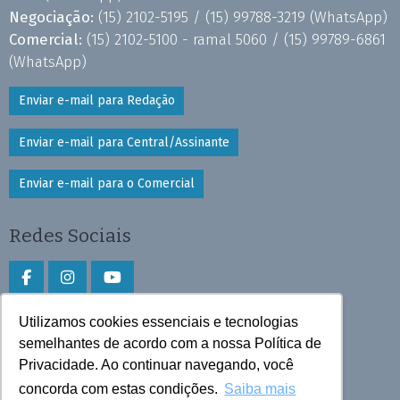
Negociação:
(15) 2102-5195 /
(15) 99788-3219
(WhatsApp)
Comercial:
(15) 2102-5100 - ramal 5060 /
(15) 99789-6861
(WhatsApp)
Enviar e-mail para Redação
Enviar e-mail para Central/Assinante
Enviar e-mail para o Comercial
Redes Sociais
Utilizamos cookies essenciais e tecnologias
Faça download do aplicativo
semelhantes de acordo com a nossa Política de
Play Store e App Store
Privacidade. Ao continuar navegando, você
concorda com estas condições.
Saiba mais