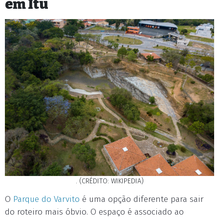
em Itu
. (CRÉDITO: WIKIPEDIA)
O
Parque do Varvito
é uma opção diferente para sair
do roteiro mais óbvio. O espaço é associado ao