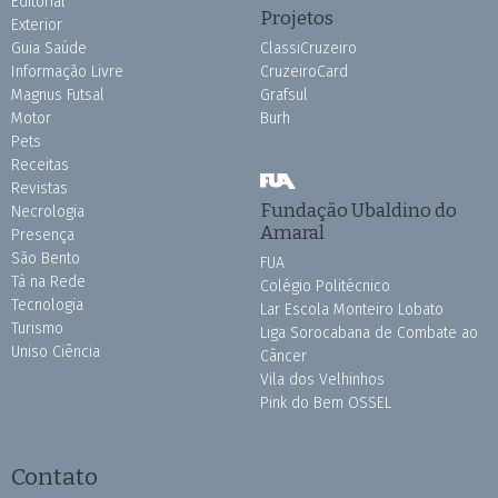
Editorial
Projetos
Exterior
Guia Saúde
ClassiCruzeiro
Informação Livre
CruzeiroCard
Magnus Futsal
Grafsul
Motor
Burh
Pets
Receitas
Revistas
Fundação Ubaldino do
Necrologia
Amaral
Presença
São Bento
FUA
Tá na Rede
Colégio Politécnico
Tecnologia
Lar Escola Monteiro Lobato
Turismo
Liga Sorocabana de Combate ao
Uniso Ciência
Câncer
Vila dos Velhinhos
Pink do Bem OSSEL
Contato