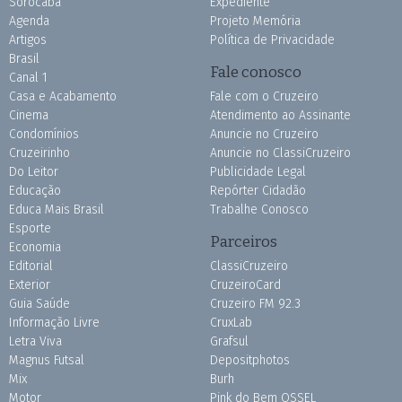
Sorocaba
Expediente
Agenda
Projeto Memória
Artigos
Política de Privacidade
Brasil
Fale conosco
Canal 1
Casa e Acabamento
Fale com o Cruzeiro
Cinema
Atendimento ao Assinante
Condomínios
Anuncie no Cruzeiro
Cruzeirinho
Anuncie no ClassiCruzeiro
Do Leitor
Publicidade Legal
Educação
Repórter Cidadão
Educa Mais Brasil
Trabalhe Conosco
Esporte
Parceiros
Economia
Editorial
ClassiCruzeiro
Exterior
CruzeiroCard
Guia Saúde
Cruzeiro FM 92.3
Informação Livre
CruxLab
Letra Viva
Grafsul
Magnus Futsal
Depositphotos
Mix
Burh
Motor
Pink do Bem OSSEL