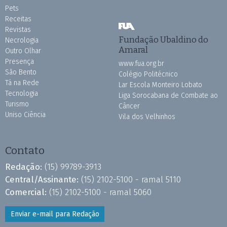
Pets
Receitas
Revistas
Fundação Ubaldino do
Necrologia
Amaral
Outro Olhar
Presença
www.fua.org.br
São Bento
Colégio Politécnico
Tá na Rede
Lar Escola Monteiro Lobato
Tecnologia
Liga Sorocabana de Combate ao
Turismo
Câncer
Uniso Ciência
Vila dos Velhinhos
Contato
Redação:
(15) 99789-3913
Central/Assinante:
(15) 2102-5100 - ramal 5110
Comercial:
(15) 2102-5100 - ramal 5060
Enviar e-mail para Redação