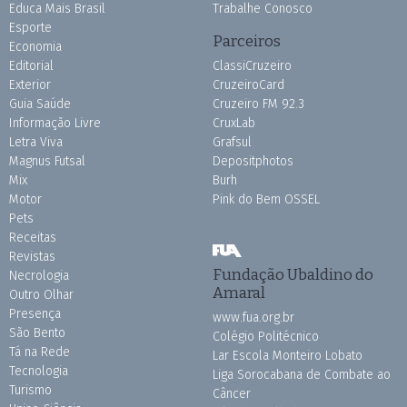
Educa Mais Brasil
Trabalhe Conosco
Esporte
Parceiros
Economia
Editorial
ClassiCruzeiro
Exterior
CruzeiroCard
Guia Saúde
Cruzeiro FM 92.3
Informação Livre
CruxLab
Letra Viva
Grafsul
Magnus Futsal
Depositphotos
Mix
Burh
Motor
Pink do Bem OSSEL
Pets
Receitas
Revistas
Fundação Ubaldino do
Necrologia
Amaral
Outro Olhar
Presença
www.fua.org.br
São Bento
Colégio Politécnico
Tá na Rede
Lar Escola Monteiro Lobato
Tecnologia
Liga Sorocabana de Combate ao
Turismo
Câncer