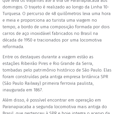
que leva os viajantes até a vIla de Paranapiacaba aos
domingos. O trajeto é realizado ao longo da Linha 10-
Turquesa. O percurso de 48 quilômetros leva uma hora
e meia e proporciona ao turista uma viagem no
tempo, a bordo de uma composição formada por dois
carros de aço inoxidável fabricados no Brasil na
década de 1950 e tracionados por uma locomotiva
reformada.
Entre os destaques durante a viagem estão as
estações Ribeirão Pires e Rio Grande da Serra,
tombadas pelo patrimônio histórico de São Paulo. Elas
foram construídas pela antiga empresa britânica SPR
(São Paulo Railway) primeira ferrovia paulista,
inaugurada em 1867.
Além disso, é possível encontrar em operação em
Paranapiacaba a segunda locomotiva mais antiga do
Brasil, que pertenceu à SPR e hoje integra o acervo da