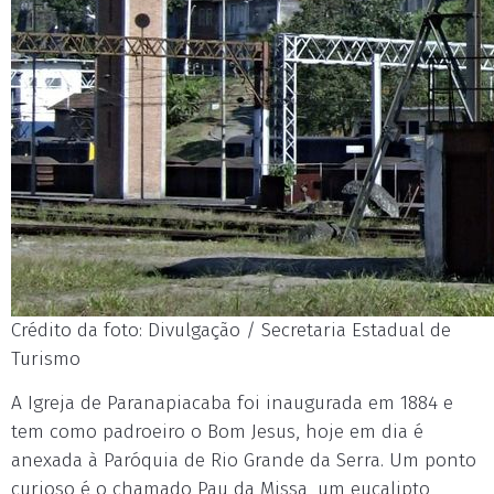
Crédito da foto: Divulgação / Secretaria Estadual de
Turismo
A Igreja de Paranapiacaba foi inaugurada em 1884 e
tem como padroeiro o Bom Jesus, hoje em dia é
anexada à Paróquia de Rio Grande da Serra. Um ponto
curioso é o chamado Pau da Missa, um eucalipto