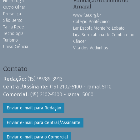
Fundação Ubaldino do
Necrologia
Amaral
Outro Olhar
Presença
www.fua.org.br
São Bento
Colégio Politécnico
Tá na Rede
Lar Escola Monteiro Lobato
Tecnologia
Liga Sorocabana de Combate ao
Turismo
Câncer
Uniso Ciência
Vila dos Velhinhos
Contato
Redação:
(15) 99789-3913
Central/Assinante:
(15) 2102-5100 - ramal 5110
Comercial:
(15) 2102-5100 - ramal 5060
Enviar e-mail para Redação
Enviar e-mail para Central/Assinante
Enviar e-mail para o Comercial