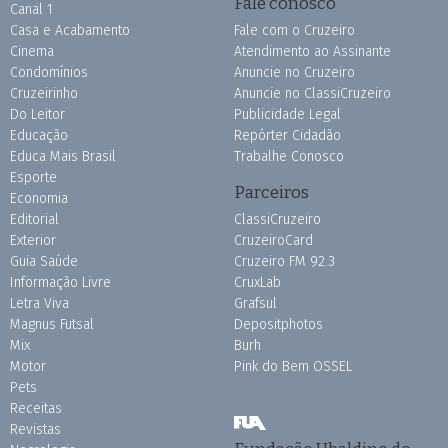
Fale conosco
Canal 1
Casa e Acabamento
Fale com o Cruzeiro
Cinema
Atendimento ao Assinante
Condomínios
Anuncie no Cruzeiro
Cruzeirinho
Anuncie no ClassiCruzeiro
Do Leitor
Publicidade Legal
Educação
Repórter Cidadão
Educa Mais Brasil
Trabalhe Conosco
Esporte
Parceiros
Economia
Editorial
ClassiCruzeiro
Exterior
CruzeiroCard
Guia Saúde
Cruzeiro FM 92.3
Informação Livre
CruxLab
Letra Viva
Grafsul
Magnus Futsal
Depositphotos
Mix
Burh
Motor
Pink do Bem OSSEL
Pets
Receitas
Revistas