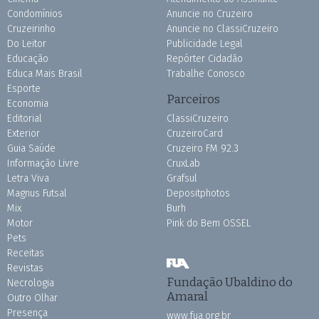
Condomínios
Anuncie no Cruzeiro
Cruzeirinho
Anuncie no ClassiCruzeiro
Do Leitor
Publicidade Legal
Educação
Repórter Cidadão
Educa Mais Brasil
Trabalhe Conosco
Esporte
Parceiros
Economia
Editorial
ClassiCruzeiro
Exterior
CruzeiroCard
Guia Saúde
Cruzeiro FM 92.3
Informação Livre
CruxLab
Letra Viva
Grafsul
Magnus Futsal
Depositphotos
Mix
Burh
Motor
Pink do Bem OSSEL
Pets
Receitas
Revistas
Fundação Ubaldino do
Necrologia
Amaral
Outro Olhar
Presença
www.fua.org.br